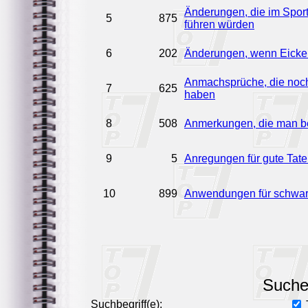
Änderungen, die im Spor
5
875
führen würden
6
202
Änderungen, wenn Eicke
Anmachsprüche, die noch 
7
625
haben
8
508
Anmerkungen, die man be
9
5
Anregungen für gute Tat
10
899
Anwendungen für schwa
Such
Suchbegriff(e):