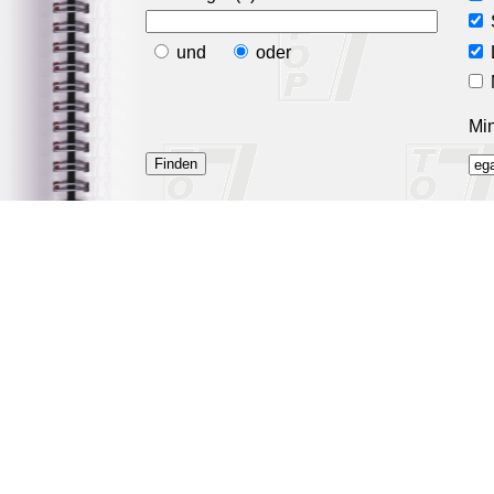
und
oder
Min