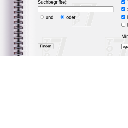
Suchbegriff(e):
und
oder
Min