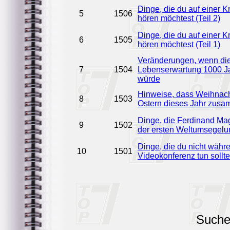
Dinge, die du auf einer Kr
5
1506
hören möchtest (Teil 2)
Dinge, die du auf einer Kr
6
1505
hören möchtest (Teil 1)
Veränderungen, wenn di
7
1504
Lebenserwartung 1000 J
würde
Hinweise, dass Weihnac
8
1503
Ostern dieses Jahr zusa
Dinge, die Ferdinand Ma
9
1502
der ersten Weltumsegel
Dinge, die du nicht währ
10
1501
Videokonferenz tun sollte
Such