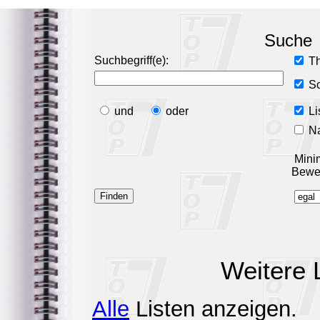
Suche
Suchbegriff(e):
T
Sc
und
oder
Li
Na
Minim
Bewe
Weitere 
Alle
Listen anzeigen.