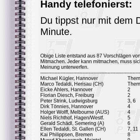
Handy telefonierst:
Du tippst nur mit dem
Minute.
Obige Liste entstand aus 87 Vorschlägen vo
Mitmachen. Jeder kann mitmachen, muss sich
Meinung unterwerfen.
---------------------------------------------------------------
Michael Kügler, Hannover
Them
Marco Tedaldi, Herisau (CH)
Them
Eicke Ahlers, Hannover
2
Florian Diesch, Freiburg
2
Peter Strink, Ludwigsburg
3, 6
Dirk Tönnies, Hannover
4
Holger Wolff, Melbourne (AUS)
4
Niels Richthof, Hagen/Westf.
5
Gerald Schädl, Semering (A)
6
Ellen Tedaldi, St. Gallen (CH)
7, 11
Kai Philippsen, Bremen
8