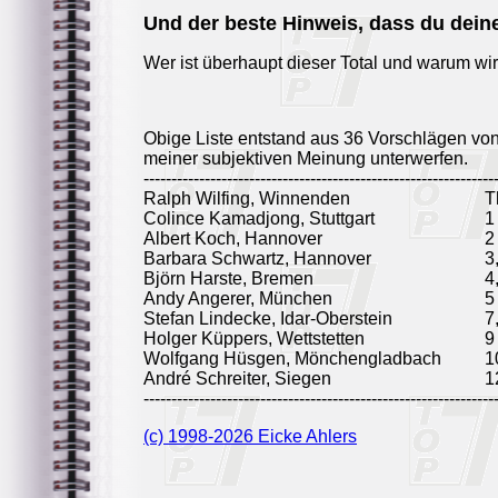
Und der beste Hinweis, dass du dein
Wer ist überhaupt dieser Total und warum wir
Obige Liste entstand aus 36 Vorschlägen vo
meiner subjektiven Meinung unterwerfen.
---------------------------------------------------------------
Ralph Wilfing, Winnenden
T
Colince Kamadjong, Stuttgart
1
Albert Koch, Hannover
2
Barbara Schwartz, Hannover
3
Björn Harste, Bremen
4
Andy Angerer, München
5
Stefan Lindecke, Idar-Oberstein
7
Holger Küppers, Wettstetten
9
Wolfgang Hüsgen, Mönchengladbach
1
André Schreiter, Siegen
1
---------------------------------------------------------------
(c) 1998-2026 Eicke Ahlers