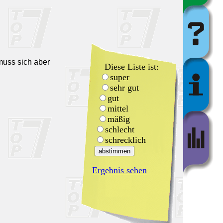
muss sich aber
Diese Liste ist:
super
sehr gut
gut
mittel
mäßig
schlecht
schrecklich
Ergebnis sehen