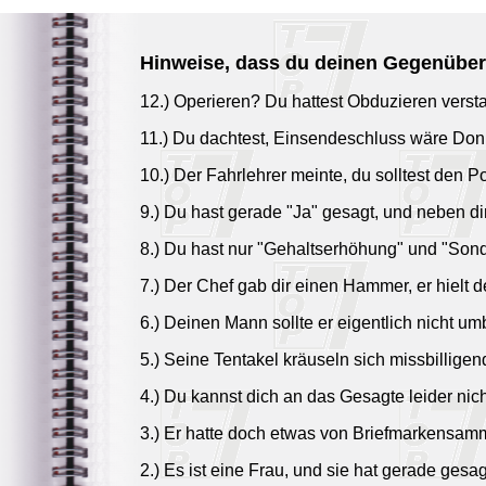
Hinweise, dass du deinen Gegenüber 
12.) Operieren? Du hattest Obduzieren verst
11.) Du dachtest, Einsendeschluss wäre Don
10.) Der Fahrlehrer meinte, du solltest den P
9.) Du hast gerade "Ja" gesagt, und neben dir
8.) Du hast nur "Gehaltserhöhung" und "Sond
7.) Der Chef gab dir einen Hammer, er hielt 
6.) Deinen Mann sollte er eigentlich nicht um
5.) Seine Tentakel kräuseln sich missbilligen
4.) Du kannst dich an das Gesagte leider nic
3.) Er hatte doch etwas von Briefmarkensam
2.) Es ist eine Frau, und sie hat gerade gesagt