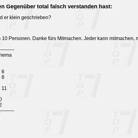
en Gegenüber total falsch verstanden hast:
d er klein geschrieben?
n 10 Personen. Danke fürs Mitmachen. Jeder kann mitmachen, 
----------
hema
, 6
, 8
, 11
0
2
----------