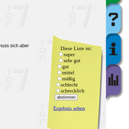
muss sich aber
Diese Liste ist:
super
sehr gut
gut
mittel
mäßig
schlecht
schrecklich
Ergebnis sehen