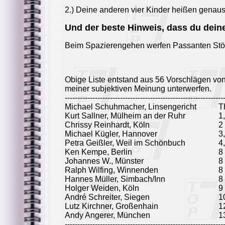
2.) Deine anderen vier Kinder heißen genaus
Und der beste Hinweis, dass du dei
Beim Spazierengehen werfen Passanten Stö
Obige Liste entstand aus 56 Vorschlägen vo
meiner subjektiven Meinung unterwerfen.
---------------------------------------------------------------
Michael Schuhmacher, Linsengericht
T
Kurt Sallner, Mülheim an der Ruhr
1,
Chrissy Reinhardt, Köln
2
Michael Kügler, Hannover
3
Petra Geißler, Weil im Schönbuch
4,
Ken Kempe, Berlin
8
Johannes W., Münster
8
Ralph Wilfing, Winnenden
8
Hannes Müller, Simbach/Inn
8
Holger Weiden, Köln
9
André Schreiter, Siegen
1
Lutz Kirchner, Großenhain
1
Andy Angerer, München
1
---------------------------------------------------------------