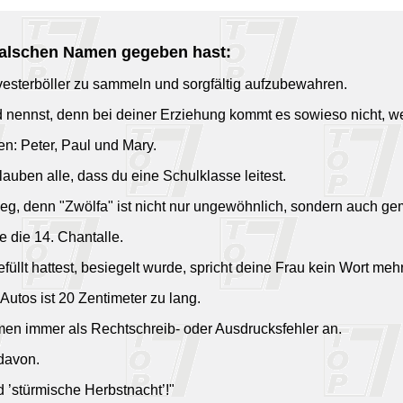
falschen Namen gegeben hast:
vesterböller zu sammeln und sorgfältig aufzubewahren.
d nennst, denn bei deiner Erziehung kommt es sowieso nicht, we
len: Peter, Paul und Mary.
uben alle, dass du eine Schulklasse leitest.
eg, denn "Zwölfa" ist nicht nur ungewöhnlich, sondern auch ge
e die 14. Chantalle.
üllt hattest, besiegelt wurde, spricht deine Frau kein Wort mehr 
Autos ist 20 Zentimeter zu lang.
men immer als Rechtschreib- oder Ausdrucksfehler an.
 davon.
 ’stürmische Herbstnacht’!"