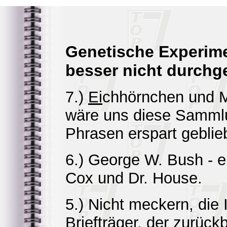
Genetische Experime
besser nicht durchge
7.)
Ei
chhörnchen und 
wäre uns diese Sammlu
Phrasen erspart geblie
6.) George W. Bush - e
Cox und Dr. House.
5.) Nicht meckern, die 
Briefträger, der zurück