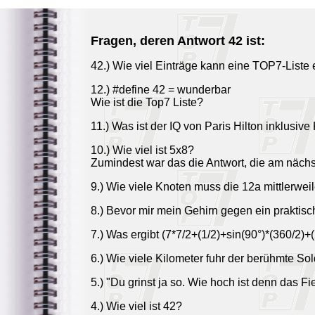
Fragen, deren Antwort 42 ist:
42.) Wie viel Einträge kann eine TOP7-Liste 
12.) #define 42 = wunderbar
Wie ist die Top7 Liste?
11.) Was ist der IQ von Paris Hilton inklusi
10.) Wie viel ist 5x8?
Zumindest war das die Antwort, die am nächst
9.) Wie viele Knoten muss die 12a mittlerwei
8.) Bevor mir mein Gehirn gegen ein praktisc
7.) Was ergibt (7*7/2+(1/2)+sin(90°)*(360/2)+
6.) Wie viele Kilometer fuhr der berühmte So
5.) "Du grinst ja so. Wie hoch ist denn das F
4.) Wie viel ist 42?