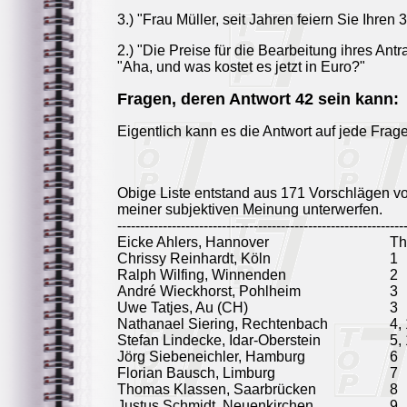
3.) "Frau Müller, seit Jahren feiern Sie Ihren
2.) "Die Preise für die Bearbeitung ihres Ant
"Aha, und was kostet es jetzt in Euro?"
Fragen, deren Antwort 42 sein kann:
Eigentlich kann es die Antwort auf jede Frage
Obige Liste entstand aus 171 Vorschlägen v
meiner subjektiven Meinung unterwerfen.
---------------------------------------------------------------
Eicke Ahlers, Hannover
T
Chrissy Reinhardt, Köln
1
Ralph Wilfing, Winnenden
2
André Wieckhorst, Pohlheim
3
Uwe Tatjes, Au (CH)
3
Nathanael Siering, Rechtenbach
4,
Stefan Lindecke, Idar-Oberstein
5,
Jörg Siebeneichler, Hamburg
6
Florian Bausch, Limburg
7
Thomas Klassen, Saarbrücken
8
Justus Schmidt, Neuenkirchen
9