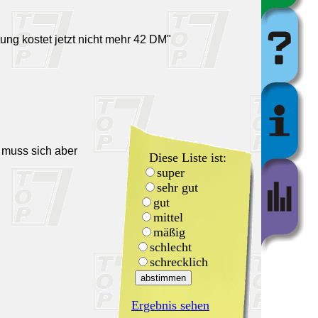
lung kostet jetzt nicht mehr 42 DM"
 muss sich aber
Diese Liste ist:
super
sehr gut
gut
mittel
mäßig
schlecht
schrecklich
Ergebnis sehen