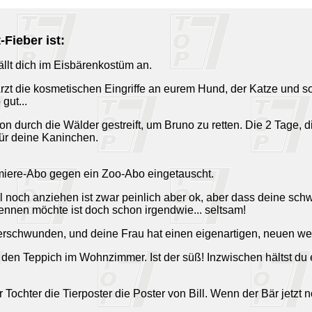
Fieber ist:
fällt dich im Eisbärenkostüm an.
 Arzt die kosmetischen Eingriffe an eurem Hund, der Katze und
gut...
on durch die Wälder gestreift, um Bruno zu retten. Die 2 Tage, 
ür deine Kaninchen.
emiere-Abo gegen ein Zoo-Abo eingetauscht.
l noch anziehen ist zwar peinlich aber ok, aber dass deine sc
nennen möchte ist doch schon irgendwie... seltsam!
 verschwunden, und deine Frau hat einen eigenartigen, neuen w
 den Teppich im Wohnzimmer. Ist der süß! Inzwischen hältst du e
Tochter die Tierposter die Poster von Bill. Wenn der Bär jetzt