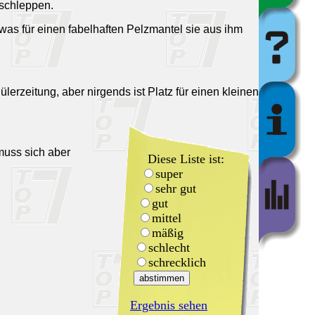
 schleppen.
was für einen fabelhaften Pelzmantel sie aus ihm
lerzeitung, aber nirgends ist Platz für einen kleinen
muss sich aber
Diese Liste ist:
super
sehr gut
gut
mittel
mäßig
schlecht
schrecklich
Ergebnis sehen