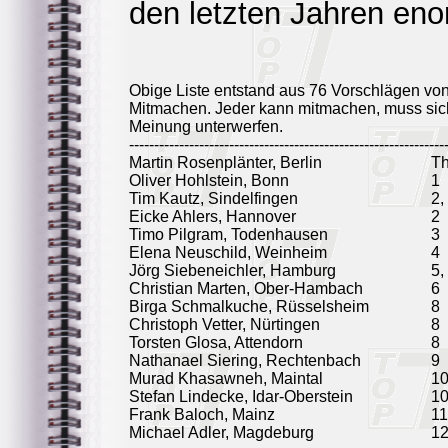
den letzten Jahren eno
Obige Liste entstand aus 76 Vorschlägen vo
Mitmachen. Jeder kann mitmachen, muss sich
Meinung unterwerfen.
---------------------------------------------------------------
Martin Rosenplänter, Berlin
T
Oliver Hohlstein, Bonn
1
Tim Kautz, Sindelfingen
2,
Eicke Ahlers, Hannover
2
Timo Pilgram, Todenhausen
3
Elena Neuschild, Weinheim
4
Jörg Siebeneichler, Hamburg
5,
Christian Marten, Ober-Hambach
6
Birga Schmalkuche, Rüsselsheim
8
Christoph Vetter, Nürtingen
8
Torsten Glosa, Attendorn
8
Nathanael Siering, Rechtenbach
9
Murad Khasawneh, Maintal
1
Stefan Lindecke, Idar-Oberstein
1
Frank Baloch, Mainz
11
Michael Adler, Magdeburg
1