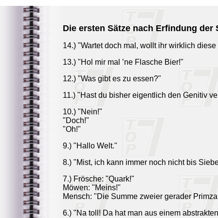
Die ersten Sätze nach Erfindung der
14.) "Wartet doch mal, wollt ihr wirklich di
13.) "Hol mir mal ’ne Flasche Bier!"
12.) "Was gibt es zu essen?"
11.) "Hast du bisher eigentlich den Genitiv v
10.) "Nein!"
"Doch!"
"Oh!"
9.) "Hallo Welt."
8.) "Mist, ich kann immer noch nicht bis Sieb
7.) Frösche: "Quark!"
Möwen: "Meins!"
Mensch: "Die Summe zweier gerader Primzahl
6.) "Na toll! Da hat man aus einem abstrakte