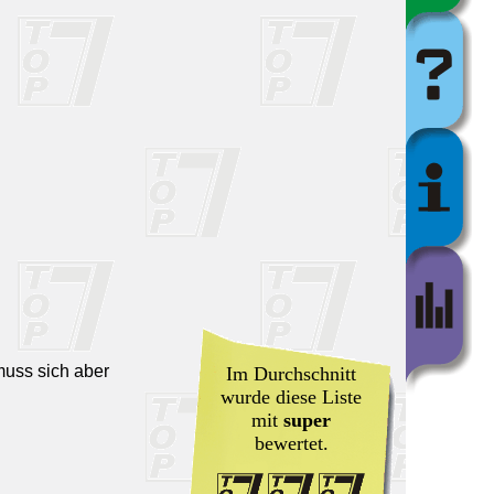
muss sich aber
Im Durchschnitt
wurde diese Liste
mit
super
bewertet.