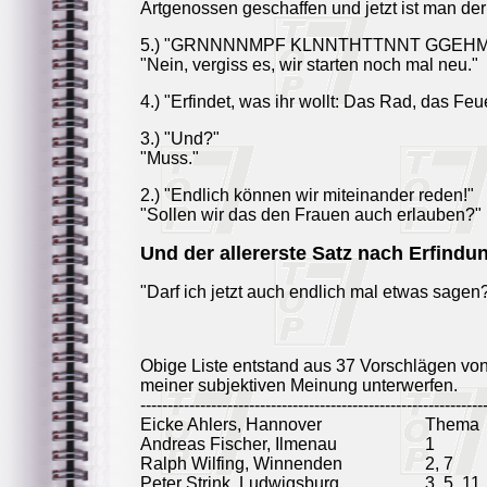
Artgenossen geschaffen und jetzt ist man der
5.) "GRNNNNMPF KLNNTHTTNNT GGEH
"Nein, vergiss es, wir starten noch mal neu."
4.) "Erfindet, was ihr wollt: Das Rad, das Feu
3.) "Und?"
"Muss."
2.) "Endlich können wir miteinander reden!"
"Sollen wir das den Frauen auch erlauben?"
Und der allererste Satz nach Erfindu
"Darf ich jetzt auch endlich mal etwas sagen
Obige Liste entstand aus 37 Vorschlägen vo
meiner subjektiven Meinung unterwerfen.
---------------------------------------------------------------
Eicke Ahlers, Hannover
Thema
Andreas Fischer, Ilmenau
1
Ralph Wilfing, Winnenden
2, 7
Peter Strink, Ludwigsburg
3, 5, 11