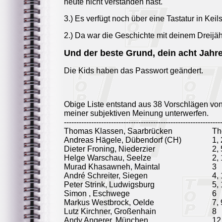
heute nicht verstanden hast.
3.) Es verfügt noch über eine Tastatur in Keilsc
2.) Da war die Geschichte mit deinem Dreijä
Und der beste Grund, dein acht Jahr
Die Kids haben das Passwort geändert.
Obige Liste entstand aus 38 Vorschlägen vo
meiner subjektiven Meinung unterwerfen.
---------------------------------------------------------------
Thomas Klassen, Saarbrücken
Th
Andreas Hägele, Dübendorf (CH)
1, 
Dieter Froning, Niederzier
2, 
Helge Warschau, Seelze
2,
Murad Khasawneh, Maintal
3
André Schreiter, Siegen
4,
Peter Strink, Ludwigsburg
5,
Simon , Eschwege
6
Markus Westbrock, Oelde
7, 
Lutz Kirchner, Großenhain
8
Andy Angerer, München
12