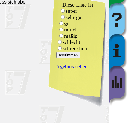
uss sich aber
Diese Liste ist:
super
sehr gut
gut
mittel
mäßig
schlecht
schrecklich
Ergebnis sehen