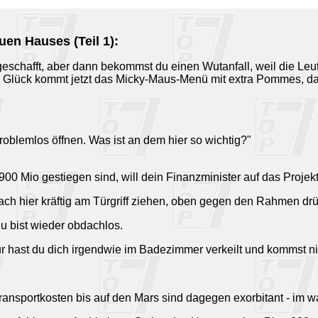
en Hauses (Teil 1):
eschafft, aber dann bekommst du einen Wutanfall, weil die Le
um Glück kommt jetzt das Micky-Maus-Menü mit extra Pommes, da
roblemlos öffnen. Was ist an dem hier so wichtig?"
00 Mio gestiegen sind, will dein Finanzminister auf das Projekt
fach hier kräftig am Türgriff ziehen, oben gegen den Rahmen dr
u bist wieder obdachlos.
nur hast du dich irgendwie im Badezimmer verkeilt und kommst ni
 Transportkosten bis auf den Mars sind dagegen exorbitant - im 