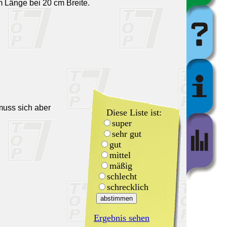
 Länge bei 20 cm Breite.
muss sich aber
Diese Liste ist:
super
sehr gut
gut
mittel
mäßig
schlecht
schrecklich
Ergebnis sehen