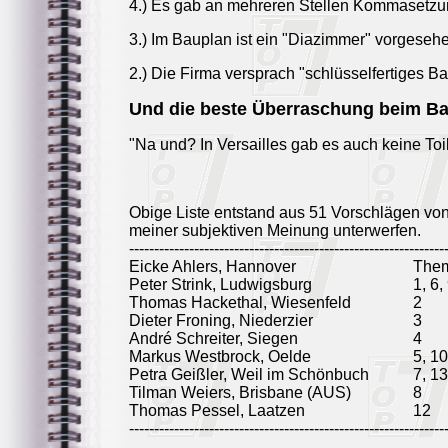
4.) Es gab an mehreren Stellen Kommasetzun
3.) Im Bauplan ist ein "Diazimmer" vorgeseh
2.) Die Firma versprach "schlüsselfertiges Ba
Und die beste Überraschung beim B
"Na und? In Versailles gab es auch keine Toil
Obige Liste entstand aus 51 Vorschlägen vo
meiner subjektiven Meinung unterwerfen.
---------------------------------------------------------------
Eicke Ahlers, Hannover
The
Peter Strink, Ludwigsburg
1, 6,
Thomas Hackethal, Wiesenfeld
2
Dieter Froning, Niederzier
3
André Schreiter, Siegen
4
Markus Westbrock, Oelde
5, 10
Petra Geißler, Weil im Schönbuch
7, 13
Tilman Weiers, Brisbane (AUS)
8
Thomas Pessel, Laatzen
12
---------------------------------------------------------------