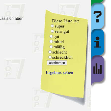
uss sich aber
Diese Liste ist:
super
sehr gut
gut
mittel
mäßig
schlecht
schrecklich
Ergebnis sehen