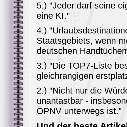
5.) "Jeder darf seine 
eine KI."
4.) "Urlaubsdestinatio
Staatsgebiets, wenn me
deutschen Handtüchern 
3.) "Die TOP7-Liste be
gleichrangigen erstplat
2.) "Nicht nur die Wür
unantastbar - insbeson
ÖPNV unterwegs ist."
Und der beste Artikel